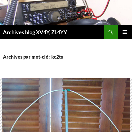
Aller
au
contenu
Recherche
Archives blog XV4Y, ZL4YY
MENU
PRINCI
Archives par mot-clé : kc2tx