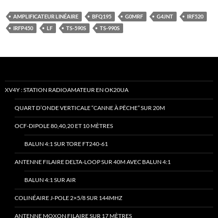
AMPLIFICATEUR LINÉAIRE
BFQ195
G0MRF
G4JNT
IRF520
IRFP450
LF
TS-590S
TS-990S
XV4Y : STATION RADIOAMATEUR EN OK20UA
QUART D’ONDE VERTICALE “CANNE À PÊCHE” SUR 20M
OCF-DIPOLE 80,40,20 ET 10 MÈTRES
BALUN 4:1 SUR TORE FT240-61
ANTENNE FILAIRE DELTA-LOOP SUR 40M AVEC BALUN 4:1
BALUN 4:1 SUR AIR
COLINÉAIRE J-POLE 2×5/8 SUR 144MHZ
ANTENNE MOXON FILAIRE SUR 17 MÈTRES