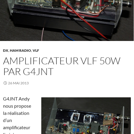
DX
,
HAM RADIO
,
VLF
AMPLIFICATEUR VLF 50W
PAR G4JNT
26 MAI 2013
G4JNT Andy
nous propose
la réalisation
d’un
amplificateur