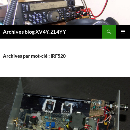
Aller
au
contenu
Recherche
Archives blog XV4Y, ZL4YY
MENU
PRINCI
Archives par mot-clé : IRF520