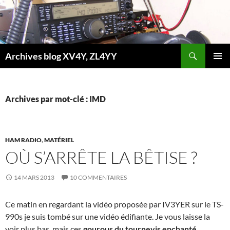
Aller
au
contenu
Recherche
Archives blog XV4Y, ZL4YY
MENU
PRINCI
Archives par mot-clé : IMD
HAM RADIO
,
MATÉRIEL
OÙ S’ARRÊTE LA BÊTISE ?
14 MARS 2013
10 COMMENTAIRES
Ce matin en regardant la vidéo proposée par IV3YER sur le TS-
990s je suis tombé sur une vidéo édifiante. Je vous laisse la
voir plus bas, mais ces
gourous du tournevis enchanté