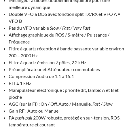
Mélangeur à diodes doublement équilibré pour une
meilleure dynamique
Double VFO à DDS avec fonction split TX/RX et VFO A =
VFO B
Pas du VFO variable
Slow / Fast / Very Fast
Affichage graphique du ROS / S-mètre / Puissance /
Fréquence
Fitlre à quartz réception à bande passante variable environ
200 – 2000 Hz
Filtre à quartz émission 7 pôles, 2.2 kHz
Préamplificateur et Atténuateur commutables
Compression Audio de 1:1 à 15:1
RIT ± 1 kHz
Manipulateur électronique : priorité dit, Iambic A et B et
pioche
AGC (sur la FI) : On / Off, Auto / Manuelle,
Fast / Slow
Gain RF : Auto ou Manuel
PA
push-pull
200W robuste, protégé en sur-tension, ROS,
température et courant