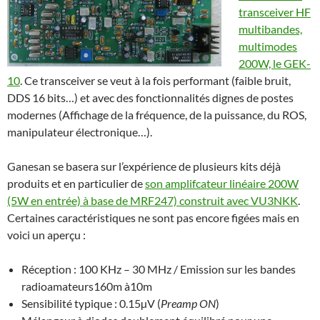
transceiver HF
multibandes,
multimodes
200W, le GEK-
10
. Ce transceiver se veut à la fois performant (faible bruit,
DDS 16 bits…) et avec des fonctionnalités dignes de postes
modernes (Affichage de la fréquence, de la puissance, du ROS,
manipulateur électronique…).
Ganesan se basera sur l’expérience de plusieurs kits déjà
produits et en particulier de
son amplifcateur linéaire 200W
(5W en entrée) à base de MRF247) construit avec VU3NKK
.
Certaines caractéristiques ne sont pas encore figées mais en
voici un aperçu :
Réception : 100 KHz – 30 MHz / Emission sur les bandes
radioamateurs160m à10m
Sensibilité typique : 0.15µV (
Preamp ON
)