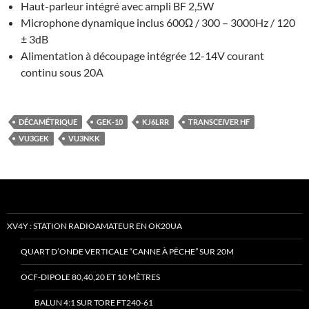
Haut-parleur intégré avec ampli BF 2,5W
Microphone dynamique inclus 600Ω / 300 – 3000Hz / 120
± 3dB
Alimentation à découpage intégrée 12-14V courant
continu sous 20A
DÉCAMÉTRIQUE
GEK-10
KJ6LRR
TRANSCEIVER HF
VU3GEK
VU3NKK
XV4Y : STATION RADIOAMATEUR EN OK20UA
QUART D’ONDE VERTICALE “CANNE À PÊCHE” SUR 20M
OCF-DIPOLE 80,40,20 ET 10 MÈTRES
BALUN 4:1 SUR TORE FT240-61