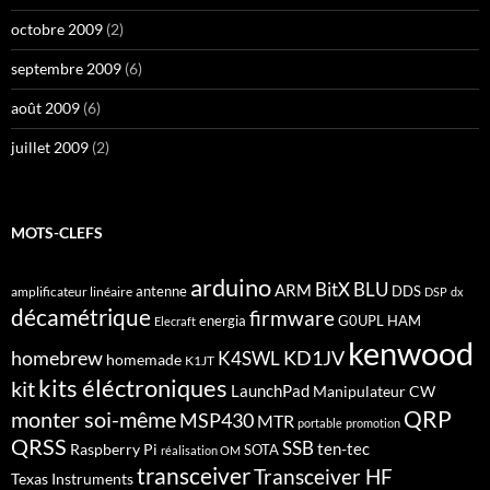
octobre 2009
(2)
septembre 2009
(6)
août 2009
(6)
juillet 2009
(2)
MOTS-CLEFS
arduino
BitX
BLU
ARM
antenne
DDS
amplificateur linéaire
DSP
dx
décamétrique
firmware
energia
G0UPL
HAM
Elecraft
kenwood
homebrew
KD1JV
K4SWL
homemade
K1JT
kits éléctroniques
kit
LaunchPad
Manipulateur CW
QRP
monter soi-même
MSP430
MTR
portable
promotion
QRSS
SSB
ten-tec
Raspberry Pi
SOTA
réalisation OM
transceiver
Transceiver HF
Texas Instruments