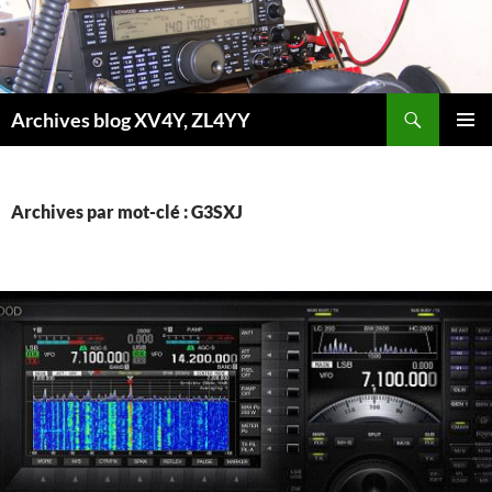
Aller
au
contenu
Recherche
Archives blog XV4Y, ZL4YY
MENU
PRINCI
Archives par mot-clé : G3SXJ