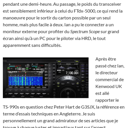
pendant une demi-heure. Au passage, le poids du transceiver
est sensiblement inférieur à celui du FTdx-5000, ce qui rend la
manoeuvre pour le sortir du carton possible par un seul
homme, mais plus facile à deux. Ian a pu le connecter a un
moniteur externe pour profiter du
Spectrum Scope
sur grand
écran ainsi qu’à un PC pour le piloter via HRD, le tout
apparemment sans difficultés.
Après être
passé chez Ian,
le directeur
commercial de
Kenwood UK
est allé
rapporter le
TS-990s en question chez Peter Hart de G3SJX, la référence en
terme d’essais techniques en Angleterre. Je suis
personnellement un grand admirateur de ses articles que je
trouve à chaque justes et impartiaux tant sur l’aspect