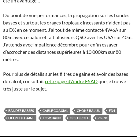
été un avantage…
Du point de vue performances, la propagation sur les bandes
basses et surtout les orages tropicaux incessants n’aident pas
au DX en ce moment. J’ai tout de même contacté 4W6A sur
80m avec ce balun et fait plusieurs QSO avec les USA sur 40m.
J’attends avec impatience décembre pour enfin essayer
d’accrocher des distances supérieures à 10.000km sur 80
mètres.
Pour plus de détails sur les filtres de gaine et avoir des bases
de calcul, consultait
cette page d’André F5AD
que je trouve
très juste sur le sujet.
BANDES BASSES
CÂBLE COAXIAL
CHOKE BALUN
FD4
FILTRE DE GAINE
LOW BAND
OCF DIPOLE
RG-58