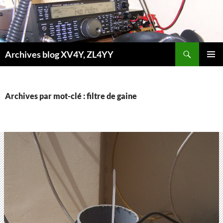
Aller
au
contenu
Recherche
Archives blog XV4Y, ZL4YY
MENU
PRINCI
Archives par mot-clé : filtre de gaine