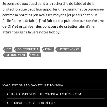
Je pense qu’eux aussi sont à la recherche de l’aide et de la
protection que peut leur apporter une communauté organisée
comme la notre. Si j’en avais les moyens (et je sais c’est plus
facile à dire qu’à faire), j’irai
faire de la publicité sur ces forums
de DIY et organiser des concours de création
afin d’aller
attirer ces gens là vers notre hobby.
DIY
DO-IT-YOURSELF
F8BXI
LICENCE NOVICE
RECRUTEMENT
VARC
XV4Y : STATION RADIOAMATEUR EN OK20UA
QUART D’ONDE VERTICALE “CANNE À PÊCHE” SUR 20M
OCF-DIPOLE 80,40,20 ET 10 MÈTRES