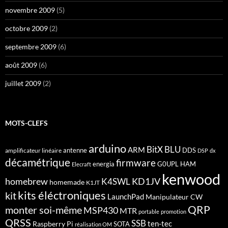
novembre 2009
(5)
octobre 2009
(2)
septembre 2009
(6)
août 2009
(6)
juillet 2009
(2)
MOTS-CLEFS
arduino
BitX
BLU
ARM
antenne
DDS
amplificateur linéaire
DSP
dx
décamétrique
firmware
energia
G0UPL
HAM
Elecraft
kenwood
homebrew
KD1JV
K4SWL
homemade
K1JT
kits éléctroniques
kit
LaunchPad
Manipulateur CW
QRP
monter soi-même
MSP430
MTR
portable
promotion
QRSS
SSB
ten-tec
Raspberry Pi
SOTA
réalisation OM