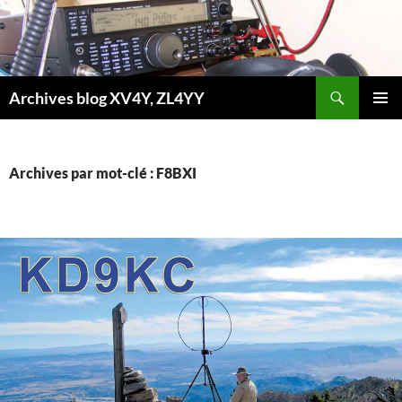
Aller
au
contenu
Recherche
Archives blog XV4Y, ZL4YY
MENU
PRINCI
Archives par mot-clé : F8BXI