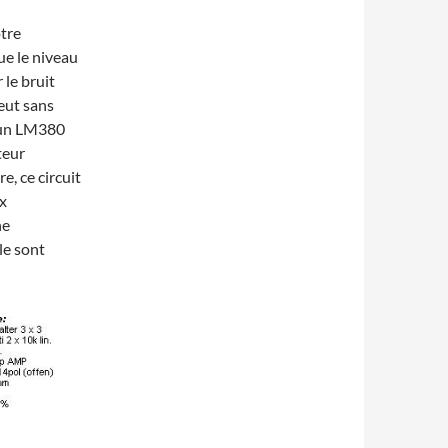
otre
ue le niveau
 le bruit
peut sans
u’un LM380
teur
e, ce circuit
x
ne
e sont