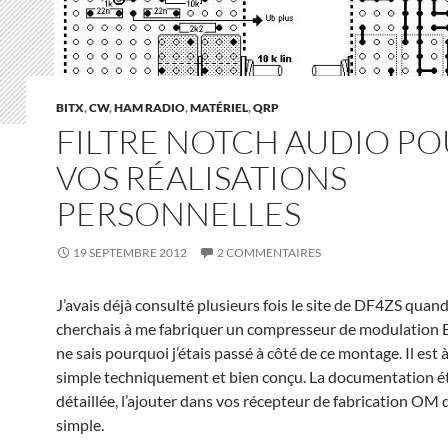
BITX
,
CW
,
HAM RADIO
,
MATÉRIEL
,
QRP
FILTRE NOTCH AUDIO P
VOS RÉALISATIONS
PERSONNELLES
19 SEPTEMBRE 2012
2 COMMENTAIRES
J’avais déjà consulté plusieurs fois le site de DF4ZS quand
cherchais à me fabriquer un compresseur de modulation B
ne sais pourquoi j’étais passé à côté de ce montage. Il est à 
simple techniquement et bien conçu. La documentation é
détaillée, l’ajouter dans vos récepteur de fabrication OM 
simple.