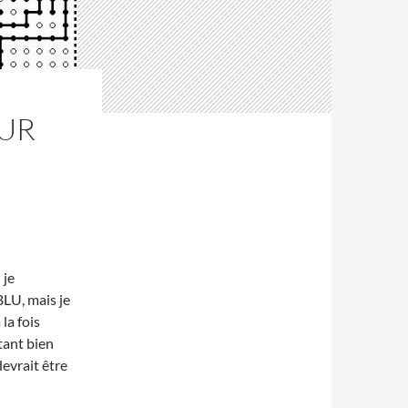
OUR
 je
LU, mais je
la fois
tant bien
devrait être