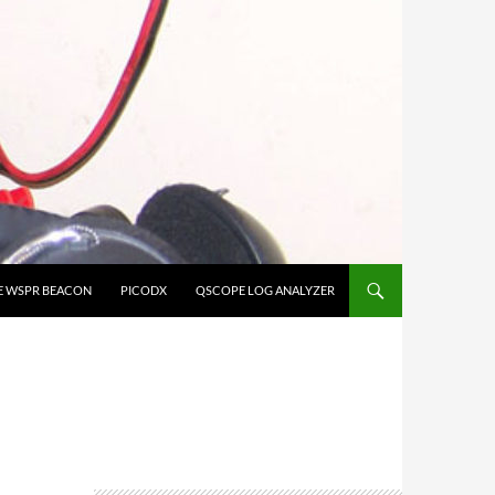
E WSPR BEACON
PICODX
QSCOPE LOG ANALYZER