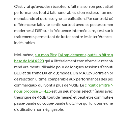
C’est vrai qu’avec des récepteurs fait maison on peut atte
performances tout à fait honorables si on reste sur un m
monobande et qu’on soigne la réalisation. Par contre là où
différence se fait vite sentir, surtout avec les postes com
modernes à DSP sur la fréquence intermédiaire, c’est sur le
traitements permettant de lutter contre les interférences
indésirables.
Moi-même,
sur mon Bitx, j’ai rapidement ajouté un filtre 
base de MAX293
qui a littéralement transformé le récepte
rend vraiment utilisable pour de longues sessions d’éco
BLU et du trafic DX en digimodes. Un MAX293 offre en p
de réjection ultime, comparable aux performances des po
commerciaux qui vont à plus de 90dB. Le
circuit de filtre
nous propose DF4ZS
est un peu moins sélectif (mais avec
théorique de 46dB tout de même) et peut être commuté en
passe-bande ou coupe-bande (
notch
) ce qui lui donne un
d’utilisation non négligeable.