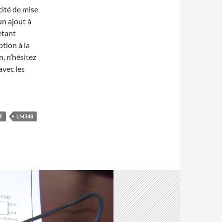
cité de mise
un ajout à
étant
ption à la
n, n’hésitez
avec les
F
LM348