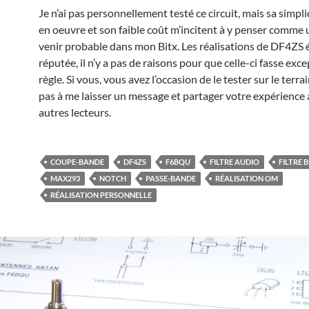
Je n’ai pas personnellement testé ce circuit, mais sa simpli
en oeuvre et son faible coût m’incitent à y penser comme 
venir probable dans mon Bitx. Les réalisations de DF4ZS 
réputée, il n’y a pas de raisons pour que celle-ci fasse exce
règle. Si vous, vous avez l’occasion de le tester sur le terrai
pas à me laisser un message et partager votre expérience 
autres lecteurs.
COUPE-BANDE
DF4ZS
F6BQU
FILTRE AUDIO
FILTRE B
MAX293
NOTCH
PASSE-BANDE
RÉALISATION OM
RÉALISATION PERSONNELLE