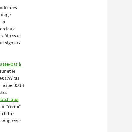
indre des
ontage
 la
merciaux
s filtres et
 et signaux
passe-bas à
ur et le
utes CW ou
rincipe 80dB
stes
 Notch que
 un “creux”
 filtre
e souplesse