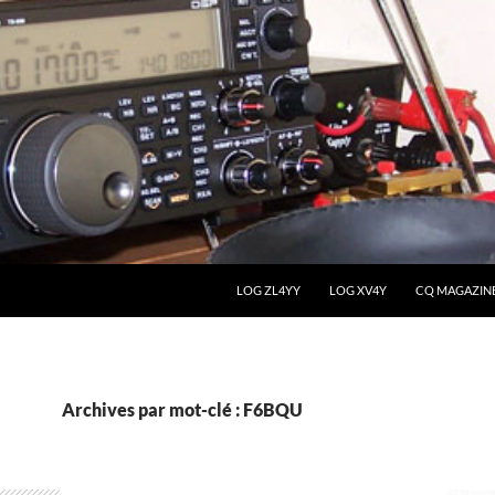
LOG ZL4YY
LOG XV4Y
CQ MAGAZIN
Archives par mot-clé : F6BQU