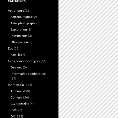
CATÉGORIES
Astronomie
(26)
Astronautique
(12)
Astrophotographie
(5)
Exploration
(1)
Instruments
(3)
Observation
(8)
Ego
(32)
Famille
(7)
Geek, le monde est geek
(51)
Dev web
(5)
Informatique Embarquée
(19)
HAM Radio
(784)
Antennes
(93)
Contests
(56)
CQ Magazine
(4)
CW
(97)
DX
(123)