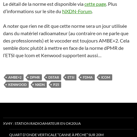
Le détail de la norme est disponible via
cette page
. Plus
d’informations sur le site du
NXDN-Forum
.
A noter que rien ne dit que cette norme sera un jour utilisée
dans du matériel radioamateur (au contraire on ne parle que
des professionnels) et le vocoder est toujours AMBE+2. Cela
semble donc plutôt à mettre en face de la norme dPMR de
l’ETSI que Icom et Kenwood supportent aussi…
AMBE+2
DPMR
DSTAR
ETSI
FDMA
ICOM
KENWOOD
NXDN
P25
XV4Y : STATION RADIOAMATEUR EN OK20UA
QUART D’ONDE VERTICALE “CANNE À PÊCHE” SUR 20M