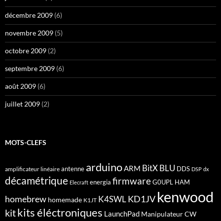
décembre 2009
(6)
novembre 2009
(5)
octobre 2009
(2)
septembre 2009
(6)
août 2009
(6)
juillet 2009
(2)
MOTS-CLEFS
arduino
BitX
BLU
ARM
antenne
DDS
amplificateur linéaire
DSP
dx
décamétrique
firmware
energia
G0UPL
HAM
Elecraft
kenwood
homebrew
KD1JV
K4SWL
homemade
K1JT
kits éléctroniques
kit
LaunchPad
Manipulateur CW