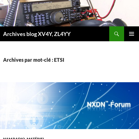
Aller
au
contenu
Recherche
Archives blog XV4Y, ZL4YY
MENU
PRINCI
Archives par mot-clé : ETSI
HAM RADIO
,
MATÉRIEL