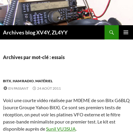
Aller
au
contenu
Recherche
Archives blog XV4Y, ZL4YY
MENU
PRINCI
Archives par mot-clé : essais
BITX
,
HAM RADIO
,
MATÉRIEL
EN PASSANT
24 AOÛT 2011
Voici une courte vidéo réalisée par M0EME de son Bitx G6BLQ
(source Groupe Yahoo BitX). Ce sont ses premiers tests de
réception, on peut voir les platines VFO externe et le filtre
passe-bande minimaliste pour ce premier test. Le kit est
disponible auprès de
Sunil VU3SUA
.