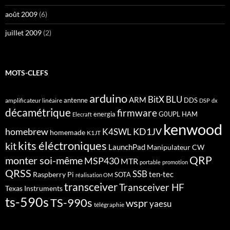
août 2009
(6)
juillet 2009
(2)
MOTS-CLEFS
arduino
BitX
BLU
ARM
antenne
DDS
amplificateur linéaire
DSP
dx
décamétrique
firmware
energia
G0UPL
HAM
Elecraft
kenwood
homebrew
KD1JV
K4SWL
homemade
K1JT
kits éléctroniques
kit
LaunchPad
Manipulateur CW
QRP
monter soi-même
MSP430
MTR
portable
promotion
QRSS
SSB
ten-tec
Raspberry Pi
SOTA
réalisation OM
transceiver
Transceiver HF
Texas Instruments
ts-590s
TS-990s
wspr
yaesu
télégraphie