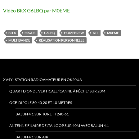
Vidéo BitX G6LBQ par M0EME
BITX
ESSAIS
G6LBQ
HOMEBREW
KIT
M0EME
MULTIBANDE
RÉALISATION PERSONNELLE
XV4Y : STATION RADIOAMATEUR EN OK20UA
QUART D’ONDE VERTICALE “CANNE À PÊCHE” SUR 20M
OCF-DIPOLE 80,40,20 ET 10 MÈTRES
BALUN 4:1 SUR TORE FT240-61
ANTENNE FILAIRE DELTA-LOOP SUR 40M AVEC BALUN 4:1
BALUN 4:1 SUR AIR