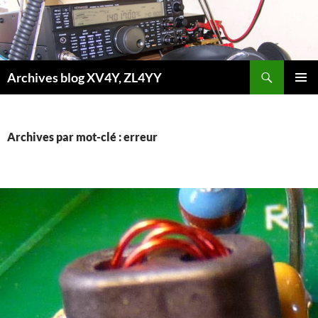
Aller
au
contenu
Recherche
Archives blog XV4Y, ZL4YY
MENU
PRINCI
Archives par mot-clé : erreur