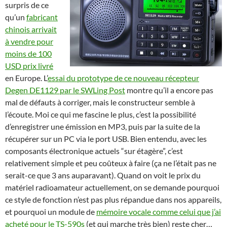
surpris de ce
qu’un
fabricant
chinois arrivait
à vendre pour
moins de 100
USD prix livré
en Europe. L’
essai du prototype de ce nouveau récepteur
Degen DE1129 par le SWLing Post
montre qu’il a encore pas
mal de défauts à corriger, mais le constructeur semble à
l’écoute. Moi ce qui me fascine le plus, c’est la possibilité
d’enregistrer une émission en MP3, puis par la suite de la
récupérer sur un PC via le port USB. Bien entendu, avec les
composants électronique actuels “sur étagère”, c’est
relativement simple et peu coûteux à faire (ça ne l’était pas ne
serait-ce que 3 ans auparavant). Quand on voit le prix du
matériel radioamateur actuellement, on se demande pourquoi
ce style de fonction n’est pas plus répandue dans nos appareils,
et pourquoi un module de
mémoire vocale comme celui que j’ai
acheté pour le TS-590s
(et qui marche très bien) reste cher…