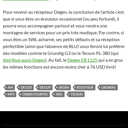
Pour revenir au récepteur Degen, la conclusion de l’article c’est
que si vous êtes un écouteur occasionnel (ou peu fortuné), il
pourra vous accompagner partout et vous rendra une
montagne de services pour un prix très modique. Par contre, si
vous êtes un SWL acharné, ses petits défauts et sa réception
perfectible (ainsi que l’absence de BLU) vous feront lui préférer
des modèles comme le Grundig G3 ou le Tecsun PL-380 (qui
distribue aussi Degen
). Au fait, le
Degen DE1125
qui a en gros
les mêmes fonctions est encore moins cher à 76 USD livré!
AM
DE1125
DE1129
DEGEN
ECOUTEUR
GRUNDIG
MP3
ONDES COURTES
SWL
TECSUN