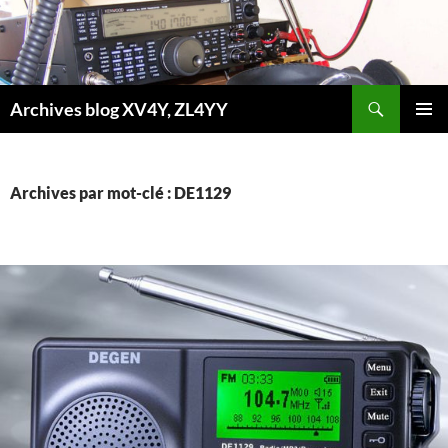
Aller
au
contenu
Recherche
Archives blog XV4Y, ZL4YY
MENU
PRINCI
Archives par mot-clé : DE1129