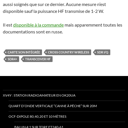
aussi soignés que sur ce dernier. Aucune mesure n’est
disponible sauf la puissance HF transmise de 1-2 W.
Il est
disponible à la commande
mais apparemment toutes les
documentations sont en russe.
CARTE SON INTÉGRÉE
CROSS COUNTRY WIRELESS
SDR I/Q
SDR4+
TRANSCEIVER HF
XV4Y : STATION RADIOAMATEUR EN OK20UA
QUART D’ONDE VERTICALE “CANNE À PÊCHE” SUR 20M
OCF-DIPOLE 80,40,20 ET 10 MÈTRES
BALUN 4:1 SUR TORE FT240-61