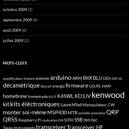
octobre 2009
(2)
septembre 2009
(6)
août 2009
(6)
juillet 2009
(2)
MOTS-CLEFS
arduino
BitX
BLU
ARM
antenne
DDS
amplificateur linéaire
DSP
dx
décamétrique
firmware
energia
G0UPL
HAM
Elecraft
kenwood
homebrew
KD1JV
K4SWL
homemade
K1JT
kits éléctroniques
kit
LaunchPad
Manipulateur CW
QRP
monter soi-même
MSP430
MTR
portable
promotion
QRSS
SSB
ten-tec
Raspberry Pi
SOTA
réalisation OM
transceiver
Transceiver HF
Texas Instruments