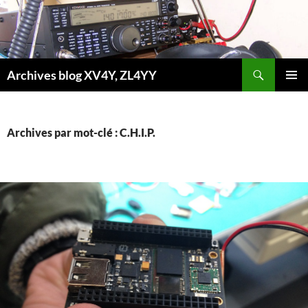
Aller
au
contenu
Recherche
Archives blog XV4Y, ZL4YY
MENU
PRINCI
Archives par mot-clé : C.H.I.P.