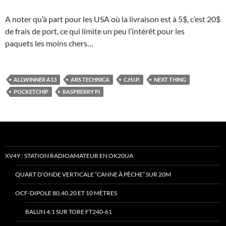
A noter qu’à part pour les USA où la livraison est à 5$, c’est 20$
de frais de port, ce qui limite un peu l’intérêt pour les
paquets les moins chers…
ALLWINNER A13
ARS TECHNICA
C.H.I.P.
NEXT THING
POCKETCHIP
RASPBERRY PI
XV4Y : STATION RADIOAMATEUR EN OK20UA
QUART D’ONDE VERTICALE “CANNE À PÊCHE” SUR 20M
OCF-DIPOLE 80,40,20 ET 10 MÈTRES
BALUN 4:1 SUR TORE FT240-61