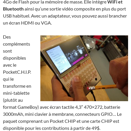
4Go de Flash pour la mémoire de masse. Elle intègre
WiFi et
Bluetooth
ainsi qu’une sortie vidéo composite en plus du port
USB habituel. Avec un adaptateur, vous pouvez aussi brancher
un écran HDMI ou VGA.
Des
compléments
sont
disponibles
avec le
PocketC.H.I.P.
qui le
transforme en
mini-tablette
(plutôt au
format GameBoy) avec écran tactile 4,3″ 470×272, batterie
3000mAh, mini clavier à membrane, connecteurs GPIO… Le
paquet comprenant un Pocket CHIP et une carte CHIP est
disponible pour les contributions à partir de 49$.