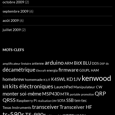
octobre 2009
(2)
septembre 2009
(6)
août 2009
(6)
juillet 2009
(2)
MOTS-CLEFS
arduino
BitX
BLU
ARM
antenne
DDS
amplificateur linéaire
DSP
dx
décamétrique
firmware
energia
G0UPL
HAM
Elecraft
kenwood
homebrew
KD1JV
K4SWL
homemade
K1JT
kits éléctroniques
kit
LaunchPad
Manipulateur CW
QRP
monter soi-même
MSP430
MTR
portable
promotion
QRSS
SSB
ten-tec
Raspberry Pi
SOTA
réalisation OM
transceiver
Transceiver HF
Texas Instruments
ts-590s
TS-990s
wspr