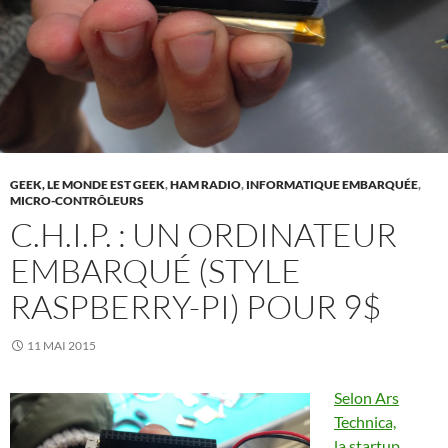
GEEK, LE MONDE EST GEEK
,
HAM RADIO
,
INFORMATIQUE EMBARQUÉE
,
MICRO-CONTRÔLEURS
C.H.I.P. : UN ORDINATEUR
EMBARQUÉ (STYLE
RASPBERRY-PI) POUR 9$
11 MAI 2015
Selon Ars
Technica,
la startup