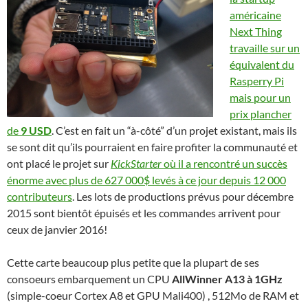
américaine
Next Thing
travaille sur un
équivalent du
Rasperry Pi
mais pour un
prix plancher
de
9 USD
. C’est en fait un “à-côté” d’un projet existant, mais ils
se sont dit qu’ils pourraient en faire profiter la communauté et
ont placé le projet sur
KickStarter
où il a rencontré un succès
énorme avec plus de 627 000$ levés à ce jour depuis 12 000
contributeurs
. Les lots de productions prévus pour décembre
2015 sont bientôt épuisés et les commandes arrivent pour
ceux de janvier 2016!
Cette carte beaucoup plus petite que la plupart de ses
consoeurs embarquement un CPU
AllWinner A13 à 1GHz
(simple-coeur Cortex A8 et GPU Mali400) , 512Mo de RAM et