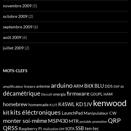
novembre 2009
(5)
octobre 2009
(2)
septembre 2009
(6)
août 2009
(6)
juillet 2009
(2)
MOTS-CLEFS
arduino
BitX
BLU
ARM
antenne
DDS
amplificateur linéaire
DSP
dx
décamétrique
firmware
energia
G0UPL
HAM
Elecraft
kenwood
homebrew
KD1JV
K4SWL
homemade
K1JT
kits éléctroniques
kit
LaunchPad
Manipulateur CW
QRP
monter soi-même
MSP430
MTR
portable
promotion
QRSS
SSB
ten-tec
Raspberry Pi
SOTA
réalisation OM