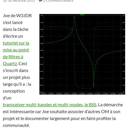
16 JANVIER 2015
2 COMMENTAIRES
Joe de W3JDR
s’est lancé
dans la tâche
d’écrire un
tutoriel sur la
mise au point
de filtres à
Quartz
. Ceci
s’inscrit dans
un projet plus
large qu’il a : la
conception
d’un
transceiver multi-bandes et multi-modes, le BSS
. La démarche
est intéressante car Joe souhaite associer d’autres OM à son
projet et le documenter largement pour en faire profiter la
communauté.