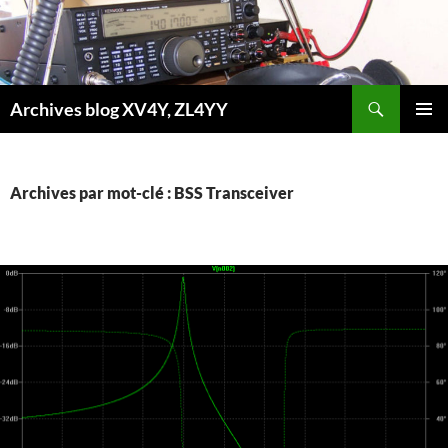
Aller
au
contenu
Recherche
Archives blog XV4Y, ZL4YY
MENU
PRINCI
Archives par mot-clé : BSS Transceiver