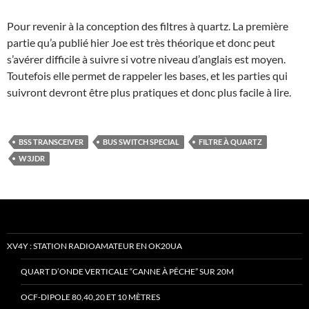
Pour revenir à la conception des filtres à quartz. La première
partie qu’a publié hier Joe est très théorique et donc peut
s’avérer difficile à suivre si votre niveau d’anglais est moyen.
Toutefois elle permet de rappeler les bases, et les parties qui
suivront devront être plus pratiques et donc plus facile à lire.
BSS TRANSCEIVER
BUS SWITCH SPECIAL
FILTRE À QUARTZ
W3JDR
XV4Y : STATION RADIOAMATEUR EN OK20UA
QUART D’ONDE VERTICALE “CANNE À PÊCHE” SUR 20M
OCF-DIPOLE 80,40,20 ET 10 MÈTRES