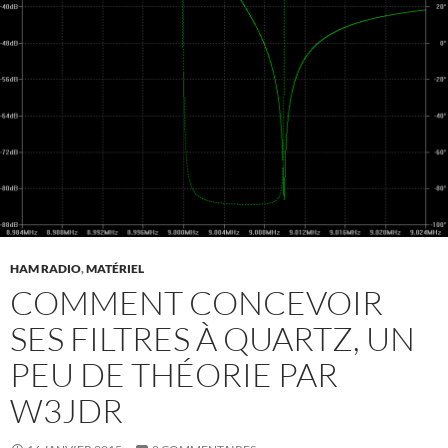
HAM RADIO
,
MATÉRIEL
COMMENT CONCEVOIR
SES FILTRES À QUARTZ, UN
PEU DE THÉORIE PAR
W3JDR