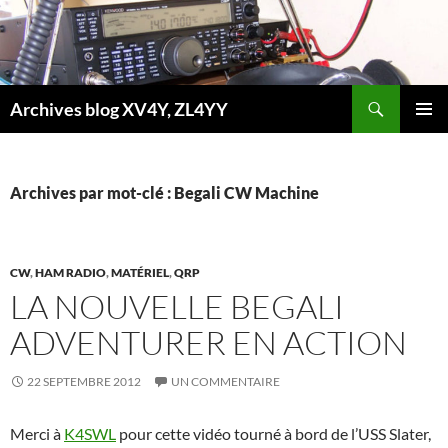
Aller
au
contenu
Recherche
Archives blog XV4Y, ZL4YY
MENU
PRINCI
Archives par mot-clé : Begali CW Machine
CW
,
HAM RADIO
,
MATÉRIEL
,
QRP
LA NOUVELLE BEGALI
ADVENTURER EN ACTION
22 SEPTEMBRE 2012
UN COMMENTAIRE
Merci à
K4SWL
pour cette vidéo tourné à bord de l’USS Slater,