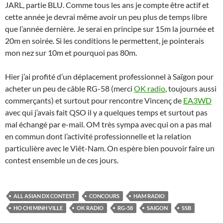
JARL, partie BLU. Comme tous les ans je compte être actif et
cette année je devrai même avoir un peu plus de temps libre
que l’année dernière. Je serai en principe sur 15m la journée et
20m en soirée. Si les conditions le permettent, je pointerais
mon nez sur 10m et pourquoi pas 80m.
Hier j’ai profité d’un déplacement professionnel à Saïgon pour
acheter un peu de câble RG-58 (merci
OK radio
, toujours aussi
commerçants) et surtout pour rencontre Vincenç de
EA3WD
avec qui j’avais fait QSO il y a quelques temps et surtout pas
mal échangé par e-mail. OM très sympa avec qui on a pas mal
en commun dont l’activité professionnelle et la relation
particulière avec le Viêt-Nam. On espère bien pouvoir faire un
contest ensemble un de ces jours.
ALL ASIAN DX CONTEST
CONCOURS
HAM RADIO
HO CHI MINH VILLE
OK RADIO
RG-58
SAIGON
SSB