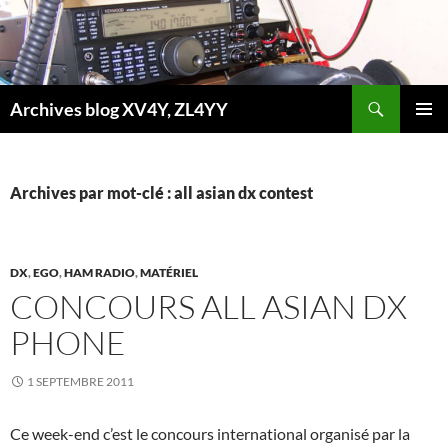
Aller
au
contenu
Recherche
Archives blog XV4Y, ZL4YY
MENU
PRINCI
Archives par mot-clé : all asian dx contest
DX
,
EGO
,
HAM RADIO
,
MATÉRIEL
CONCOURS ALL ASIAN DX
PHONE
1 SEPTEMBRE 2011
Ce week-end c’est le concours international organisé par la