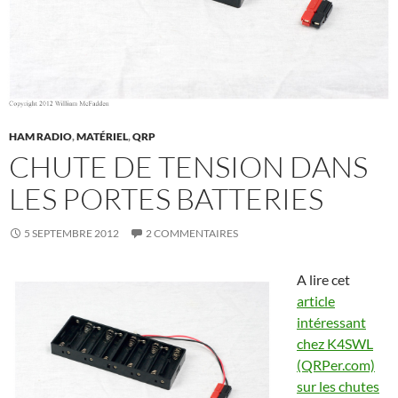
HAM RADIO
,
MATÉRIEL
,
QRP
CHUTE DE TENSION DANS
LES PORTES BATTERIES
5 SEPTEMBRE 2012
2 COMMENTAIRES
A lire cet
article
intéressant
chez K4SWL
(QRPer.com)
sur les chutes