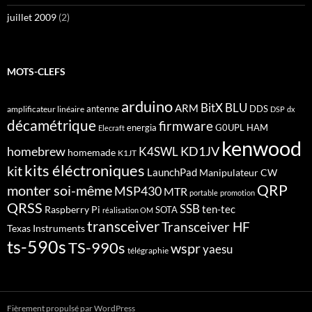
juillet 2009
(2)
MOTS-CLEFS
arduino
BitX
BLU
ARM
antenne
DDS
amplificateur linéaire
DSP
dx
décamétrique
firmware
energia
G0UPL
HAM
Elecraft
kenwood
homebrew
KD1JV
K4SWL
homemade
K1JT
kits éléctroniques
kit
LaunchPad
Manipulateur CW
QRP
monter soi-même
MSP430
MTR
portable
promotion
QRSS
SSB
ten-tec
Raspberry Pi
SOTA
réalisation OM
transceiver
Transceiver HF
Texas Instruments
ts-590s
TS-990s
wspr
yaesu
télégraphie
Fièrement propulsé par WordPress