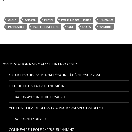
AD5X
K4SWL
NIMH
PACK DE BATTERIES
PILES AA
PORTABLE
PORTE-BATTERIE
QRP
SOTA
WD8RIF
XV4Y : STATION RADIOAMATEUR EN OK20UA
QUART D’ONDE VERTICALE “CANNE À PÊCHE” SUR 20M
OCF-DIPOLE 80,40,20 ET 10 MÈTRES
BALUN 4:1 SUR TORE FT240-61
ANTENNE FILAIRE DELTA-LOOP SUR 40M AVEC BALUN 4:1
BALUN 4:1 SUR AIR
COLINÉAIRE J-POLE 2×5/8 SUR 144MHZ