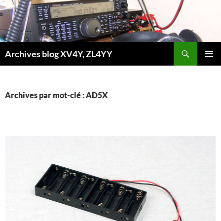
Aller
au
contenu
Recherche
Archives blog XV4Y, ZL4YY
MENU
PRINCI
Archives par mot-clé : AD5X