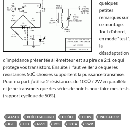
quelques
petites
remarques sur
ce montage.
Tout d’abord,
en mode “test”,
la
désadaptation
d’impédance présentée à l’émetteur est au pire de 2:1, ce qui
protège vos transistors. Ensuite, il faut veiller à ce que les
résistances 50Ω choisies supportent la puissance transmise.
Pour ma part j’utilise 2 résistances de 100Ω / 2W en parallèle
et je ne transmets que des séries de points pour faire mes tests
(rapport cyclique de 50%).
AA5TB
BOÎTE D'ACCORD
DIPÔLE
EFHW
INDICATEUR
KI6J
LED
NV7E
ROS
SOTA
SWR