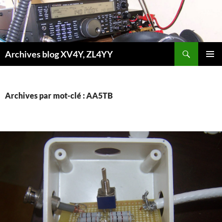
Aller
au
contenu
Recherche
Archives blog XV4Y, ZL4YY
MENU
PRINCI
Archives par mot-clé : AA5TB