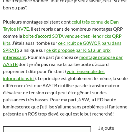
une fréquence donnée. Tout ce que je veux savoir, c’est “si c’est
bon ou pas”.
Plusieurs montages existent dont
celui très connu de Dan
Tayloe NV7E
. Il est repris dans de nombreux montages QRP
comme la
boîte d’accord SOTA vendue chez Hendricks QRP
kits
. J’étais aussi tombé sur
ce circuit de G0WQR paru dans
SPRATS
ainsi que sur
ce kit proposé par Ki6J à un prix
intéressant
. Pour ma part j’ai choisi ce
montage proposé par
AA5TB
dont je n’ai pas réalisé la partie boîte d’accord
proprement dite pour l’instant (
voir l’ensemble des
informations ici
). Le principe est globalement le même, la seule
différence c’est que AA5TB n’utilise pas de transformateur
élévateur de tension ce qui peut être gênant sur des
puissances très basses. Pour ma part, à 5W, la LED haute
luminescence que j’utilise s’allume sans problèmes si l’antenne
présente un ROS trop élevé, ce qui est le but recherché!
J’ajoute