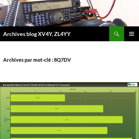
Aller
au
contenu
Recherche
Archives blog XV4Y, ZL4YY
MENU
PRINCI
Archives par mot-clé : 8Q7DV