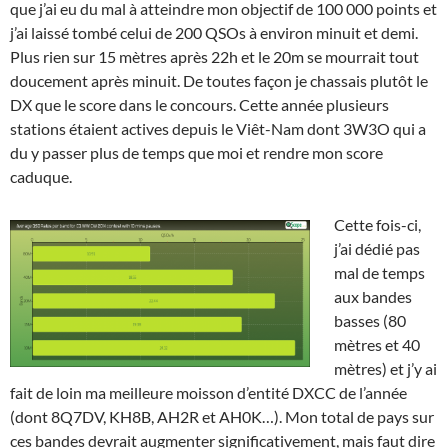
que j’ai eu du mal à atteindre mon objectif de 100 000 points et
j’ai laissé tombé celui de 200 QSOs à environ minuit et demi.
Plus rien sur 15 mètres après 22h et le 20m se mourrait tout
doucement après minuit. De toutes façon je chassais plutôt le
DX que le score dans le concours. Cette année plusieurs
stations étaient actives depuis le Viêt-Nam dont 3W3O qui a
du y passer plus de temps que moi et rendre mon score
caduque.
Cette fois-ci,
j’ai dédié pas
mal de temps
aux bandes
basses (80
mètres et 40
mètres) et j’y ai
fait de loin ma meilleure moisson d’entité DXCC de l’année
(dont 8Q7DV, KH8B, AH2R et AH0K…). Mon total de pays sur
ces bandes devrait augmenter significativement, mais faut dire