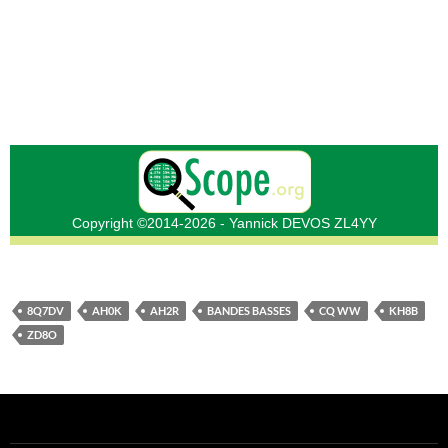
8Q7DV
AH0K
AH2R
BANDES BASSES
CQ WW
KH8B
ZD8O