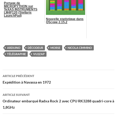
Portage de
MICROPYTHON sur
TeXAS INSTRUMENTS
LM4F120 (Stellaris
LaunchPad)
Nouvelle statistique dans
QScope 2.15.2
ARDUINO
DÉCODEUR
MORSE
NICOLA CIMMINO
TÉLÉGRAPHIE
VU2ZAP
Navigation
ARTICLE PRÉCÉDENT
des
Expédition à Navassa en 1972
articles
ARTICLE SUIVANT
Ordinateur embarqué Radxa Rock 2 avec CPU RK3288 quadri-core à
1,8GHz