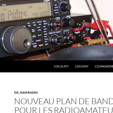
LOG ZL4YY
LOG XV4Y
CQ MAGAZIN
DX
,
HAM RADIO
NOUVEAU PLAN DE BAN
POUR LES RADIOAMATEU