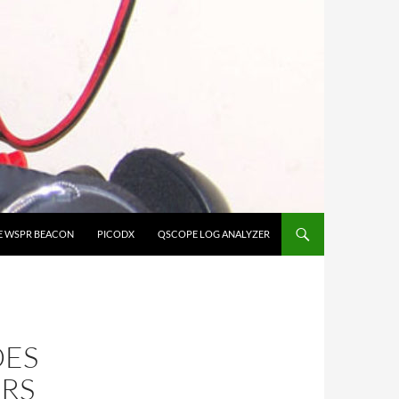
E WSPR BEACON
PICODX
QSCOPE LOG ANALYZER
DES
RS