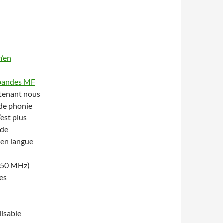
m’en
 bandes MF
ntenant nous
nde phonie
est plus
 de
 en langue
,150 MHz)
es
lisable