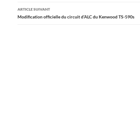
articles
ARTICLE SUIVANT
Modification officielle du circuit d’ALC du Kenwood TS-590s