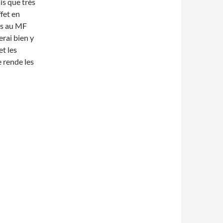
is que très
ffet en
ès au MF
rai bien y
t les
e rende les