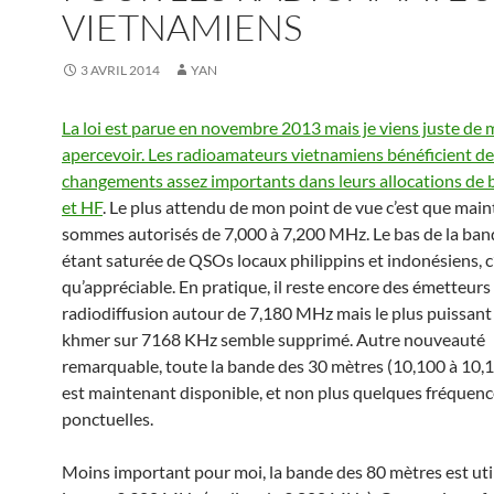
VIETNAMIENS
3 AVRIL 2014
YAN
La loi est parue en novembre 2013 mais je viens juste de 
apercevoir. Les radioamateurs vietnamiens bénéficient de
changements assez importants dans leurs allocations de
et HF
. Le plus attendu de mon point de vue c’est que mai
sommes autorisés de 7,000 à 7,200 MHz. Le bas de la ba
étant saturée de QSOs locaux philippins et indonésiens, c’
qu’appréciable. En pratique, il reste encore des émetteurs
radiodiffusion autour de 7,180 MHz mais le plus puissant
khmer sur 7168 KHz semble supprimé. Autre nouveauté
remarquable, toute la bande des 30 mètres (10,100 à 10
est maintenant disponible, et non plus quelques fréquenc
ponctuelles.
Moins important pour moi, la bande des 80 mètres est uti