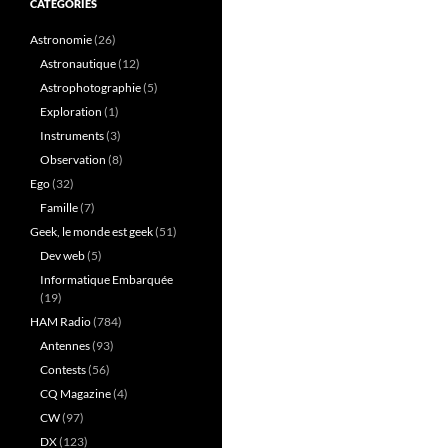
CATÉGORIES
Astronomie
(26)
Astronautique
(12)
Astrophotographie
(5)
Exploration
(1)
Instruments
(3)
Observation
(8)
Ego
(32)
Famille
(7)
Geek, le monde est geek
(51)
Dev web
(5)
Informatique Embarquée
(19)
HAM Radio
(784)
Antennes
(93)
Contests
(56)
CQ Magazine
(4)
CW
(97)
DX
(123)