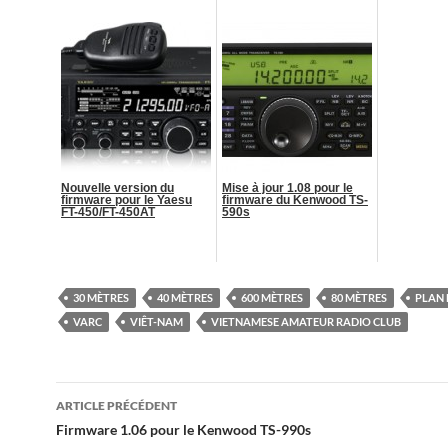
Nouvelle version du
Mise à jour 1.08 pour le
firmware pour le Yaesu
firmware du Kenwood TS-
FT-450/FT-450AT
590s
30 MÈTRES
40 MÈTRES
600 MÈTRES
80 MÈTRES
PLAN 
VARC
VIÊT-NAM
VIETNAMESE AMATEUR RADIO CLUB
Navigation
ARTICLE PRÉCÉDENT
des
Firmware 1.06 pour le Kenwood TS-990s