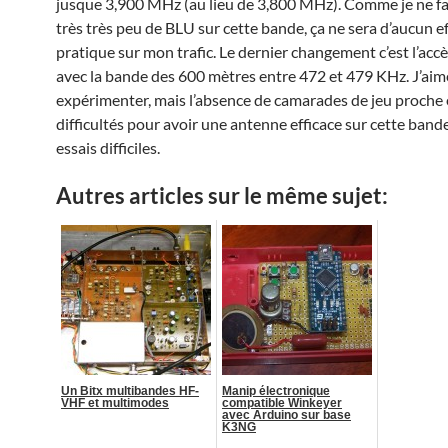
jusque 3,900 MHz (au lieu de 3,800 MHz). Comme je ne fa
très très peu de BLU sur cette bande, ça ne sera d’aucun e
pratique sur mon trafic. Le dernier changement c’est l’acc
avec la bande des 600 mètres entre 472 et 479 KHz. J’aime
expérimenter, mais l’absence de camarades de jeu proche e
difficultés pour avoir une antenne efficace sur cette band
essais difficiles.
Autres articles sur le même sujet:
Un Bitx multibandes HF-
Manip électronique
VHF et multimodes
compatible Winkeyer
avec Arduino sur base
K3NG