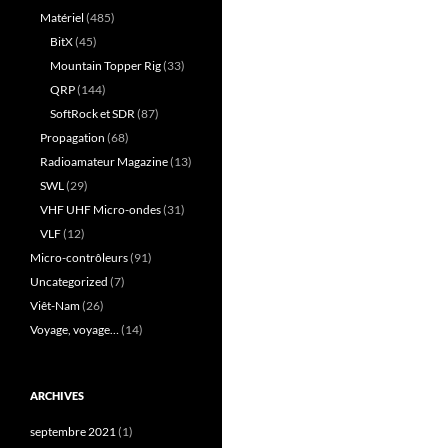
Matériel
(485)
BitX
(45)
Mountain Topper Rig
(33)
QRP
(144)
SoftRock et SDR
(87)
Propagation
(68)
Radioamateur Magazine
(13)
SWL
(29)
VHF UHF Micro-ondes
(31)
VLF
(12)
Micro-contrôleurs
(91)
Uncategorized
(7)
Viêt-Nam
(26)
Voyage, voyage…
(14)
ARCHIVES
septembre 2021
(1)