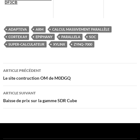
DF3CB
ADAPTEVA
ARM
CALCUL MASSIVEMENT PARALLÈLE
CORTEX A9
EPIPHANY
PARALLELA
SOC
SUPER-CALCULATEUR
XYLINX
ZYNQ-7000
Navigation
ARTICLE PRÉCÉDENT
des
Le site contruction OM de M0DGQ
articles
ARTICLE SUIVANT
Baisse de prix sur la gamme SDR Cube