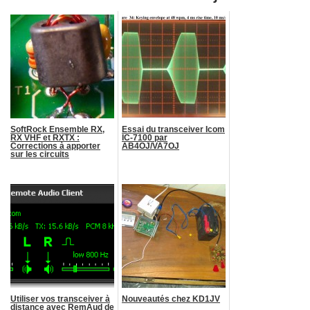
SoftRock Ensemble RX,
Essai du transceiver Icom
RX VHF et RXTX :
IC-7100 par
Corrections à apporter
AB4OJ/VA7OJ
sur les circuits
Utiliser vos transceiver à
Nouveautés chez KD1JV
distance avec RemAud de