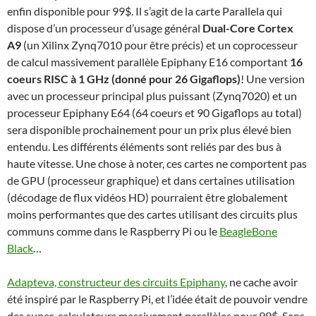
enfin disponible pour 99$. Il s’agit de la carte Parallela qui
dispose d’un processeur d’usage général
Dual-Core Cortex
A9
(un Xilinx Zynq7010 pour être précis) et un coprocesseur
de calcul massivement parallèle Epiphany E16 comportant
16
coeurs RISC à 1 GHz (donné pour 26 Gigaflops)
! Une version
avec un processeur principal plus puissant (Zynq7020) et un
processeur Epiphany E64 (64 coeurs et 90 Gigaflops au total)
sera disponible prochainement pour un prix plus élevé bien
entendu. Les différents éléments sont reliés par des bus à
haute vitesse. Une chose à noter, ces cartes ne comportent pas
de GPU (processeur graphique) et dans certaines utilisation
(décodage de flux vidéos HD) pourraient être globalement
moins performantes que des cartes utilisant des circuits plus
communs comme dans le Raspberry Pi ou le
BeagleBone
Black
…
Adapteva, constructeur des circuits Epiphany
, ne cache avoir
été inspiré par le Raspberry Pi, et l’idée était de pouvoir vendre
des super-calculateurs massivement parallèles pour 99$. Sans