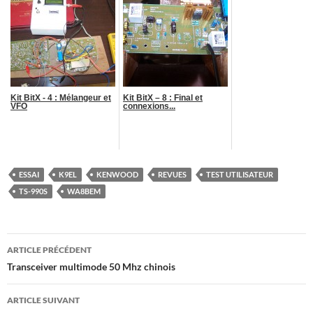
Kit BitX - 4 : Mélangeur et
Kit BitX – 8 : Final et
VFO
connexions...
ESSAI
K9EL
KENWOOD
REVUES
TEST UTILISATEUR
TS-990S
WA8BEM
Navigation
ARTICLE PRÉCÉDENT
des
Transceiver multimode 50 Mhz chinois
articles
ARTICLE SUIVANT