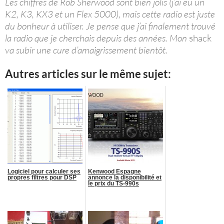
Les chiffres de Rob Sherwood sont bien jolis (j’ai eu un
K2, K3, KX3 et un Flex 5000), mais cette radio est juste
du bonheur à utiliser. Je pense que j’ai finalement trouvé
la radio que je cherchais depuis des années. Mon
shack
va subir une cure d’amaigrissement bientôt.
Autres articles sur le même sujet:
Logiciel pour calculer ses
Kenwood Espagne
propres filtres pour DSP
annonce la disponibilité et
le prix du TS-990s