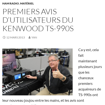
HAM RADIO
,
MATÉRIEL
PREMIERS AVIS
D’UTILISATEURS DU
KENWOOD TS-990S
12 MARS 2013
YAN
Ca y est, cela
fait
maintenant
plusieurs jours
que les
chanceux
premiers
acquéreurs de
TS-990s ont
leur nouveau joujou entre les mains, et les avis sont