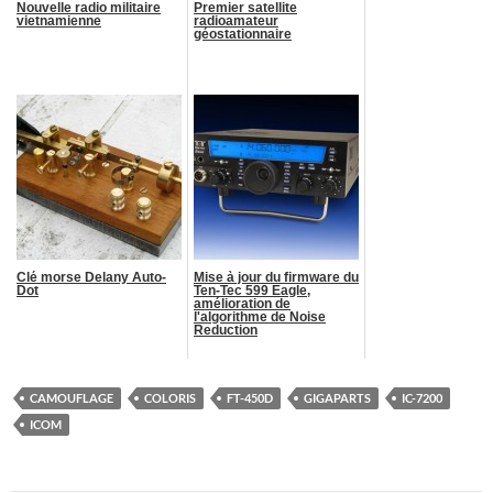
Nouvelle radio militaire
Premier satellite
vietnamienne
radioamateur
géostationnaire
Clé morse Delany Auto-
Mise à jour du firmware du
Dot
Ten-Tec 599 Eagle,
amélioration de
l'algorithme de Noise
Reduction
CAMOUFLAGE
COLORIS
FT-450D
GIGAPARTS
IC-7200
ICOM