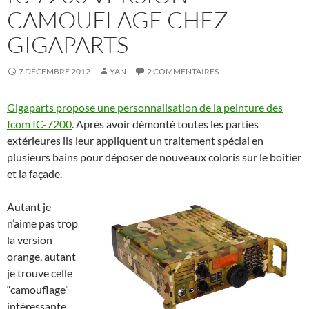
CAMOUFLAGE CHEZ
GIGAPARTS
7 DÉCEMBRE 2012
YAN
2 COMMENTAIRES
Gigaparts propose une personnalisation de la peinture des
Icom IC-7200
. Après avoir démonté toutes les parties
extérieures ils leur appliquent un traitement spécial en
plusieurs bains pour déposer de nouveaux coloris sur le boîtier
et la façade.
Autant je
n’aime pas trop
la version
orange, autant
je trouve celle
“camouflage”
intéressante.