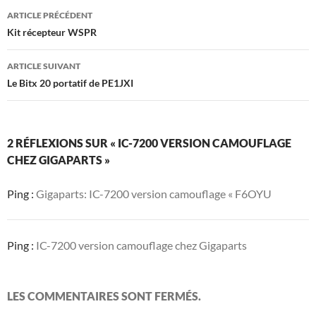
Navigation
ARTICLE PRÉCÉDENT
des
Kit récepteur WSPR
articles
ARTICLE SUIVANT
Le Bitx 20 portatif de PE1JXI
2 RÉFLEXIONS SUR « IC-7200 VERSION CAMOUFLAGE
CHEZ GIGAPARTS »
Ping :
Gigaparts: IC-7200 version camouflage « F6OYU
Ping :
IC-7200 version camouflage chez Gigaparts
LES COMMENTAIRES SONT FERMÉS.