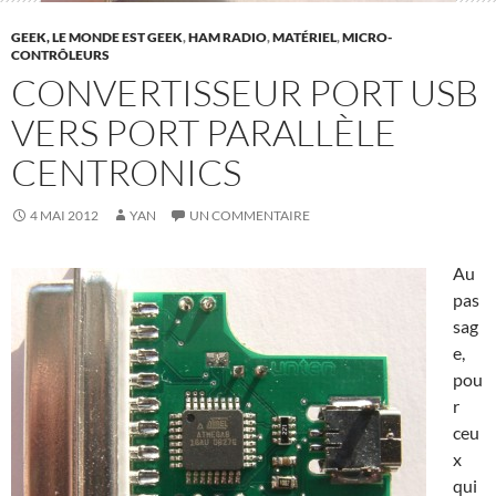
GEEK, LE MONDE EST GEEK
,
HAM RADIO
,
MATÉRIEL
,
MICRO-
CONTRÔLEURS
CONVERTISSEUR PORT USB
VERS PORT PARALLÈLE
CENTRONICS
4 MAI 2012
YAN
UN COMMENTAIRE
Au
pas
sag
e,
pou
r
ceu
x
qui