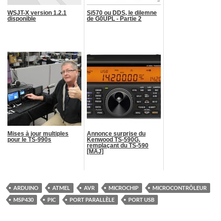
WSJT-X version 1.2.1
Si570 ou DDS, le dilemne
disponible
de G0UPL - Partie 2
Mises à jour multiples
Annonce surprise du
pour le TS-990s
Kenwood TS-590G,
remplaçant du TS-590
[MAJ]
ARDUINO
ATMEL
AVR
MICROCHIP
MICROCONTRÔLEUR
MSP430
PIC
PORT PARALLÈLE
PORT USB