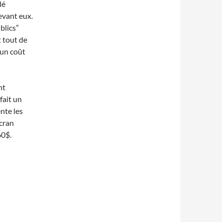
lé
evant eux.
blics”
t tout de
 un coût
nt
fait un
nte les
écran
60$.