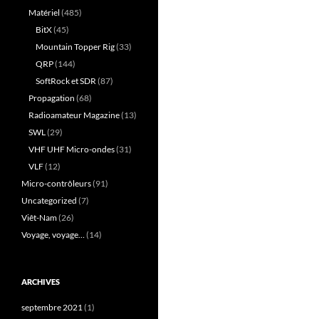
Matériel
(485)
BitX
(45)
Mountain Topper Rig
(33)
QRP
(144)
SoftRock et SDR
(87)
Propagation
(68)
Radioamateur Magazine
(13)
SWL
(29)
VHF UHF Micro-ondes
(31)
VLF
(12)
Micro-contrôleurs
(91)
Uncategorized
(7)
Viêt-Nam
(26)
Voyage, voyage…
(14)
ARCHIVES
septembre 2021
(1)