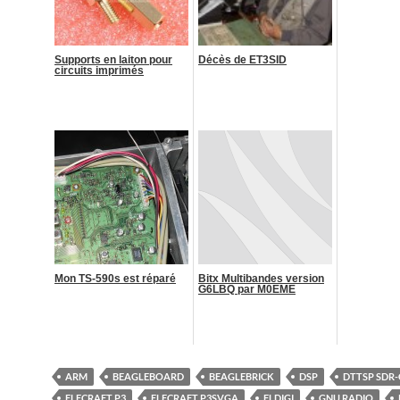
Supports en laiton pour
Décès de ET3SID
circuits imprimés
Mon TS-590s est réparé
Bitx Multibandes version
G6LBQ par M0EME
ARM
BEAGLEBOARD
BEAGLEBRICK
DSP
DTTSP SDR
ELECRAFT P3
ELECRAFT P3SVGA
FLDIGI
GNU RADIO