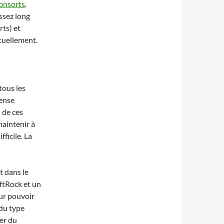
consorts
.
assez long
rts) et
ctuellement.
tous les
pense
 de ces
maintenir à
ficile. La
t dans le
ftRock et un
ur pouvoir
 du type
er du