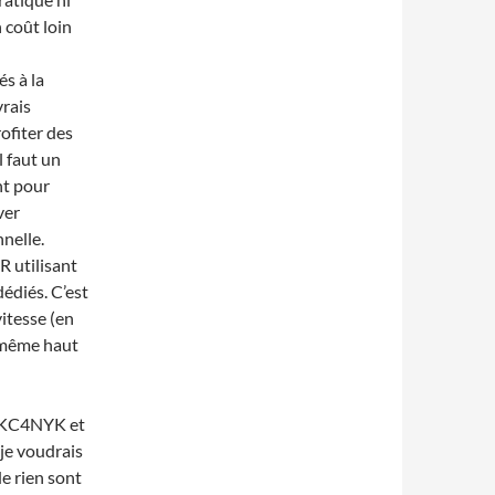
 coût loin
és à la
vrais
ofiter des
l faut un
nt pour
ver
nnelle.
R utilisant
édiés. C’est
itesse (en
 même haut
de KC4NYK et
 je voudrais
de rien sont