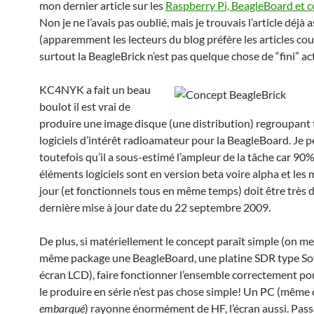
mon dernier article sur les
Raspberry Pi, BeagleBoard et 
Non je ne l’avais pas oublié, mais je trouvais l’article déjà 
(apparemment les lecteurs du blog préfère les articles cou
surtout la BeagleBrick n’est pas quelque chose de “fini” a
KC4NYK a fait un beau
boulot il est vrai de
produire une image disque (une distribution) regroupant 
logiciels d’intérêt radioamateur pour la BeagleBoard. Je 
toutefois qu’il a sous-estimé l’ampleur de la tâche car 90%
éléments logiciels sont en version beta voire alpha et les 
jour (et fonctionnels tous en même temps) doit être très dif
dernière mise à jour date du 22 septembre 2009.
De plus, si matériellement le concept paraît simple (on me
même package une BeagleBoard, une platine SDR type So
écran LCD), faire fonctionner l’ensemble correctement po
le produire en série n’est pas chose simple! Un PC (même
embarqué
) rayonne énormément de HF, l’écran aussi. Pass