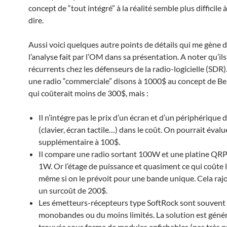
concept de “tout intégré” à la réalité semble plus difficile à
dire.
Aussi voici quelques autre points de détails qui me gène 
l’analyse fait par l’OM dans sa présentation. A noter qu’il
récurrents chez les défenseurs de la radio-logicielle (SDR)
une radio “commerciale” disons à 1000$ au concept de Be
qui coûterait moins de 300$, mais :
Il n’intégre pas le prix d’un écran et d’un périphérique d
(clavier, écran tactile…) dans le coût. On pourrait évalu
supplémentaire à 100$.
Il compare une radio sortant 100W et une platine QRP 
1W. Or l’étage de puissance et quasiment ce qui coûte l
même si on le prévoit pour une bande unique. Cela raj
un surcoût de 200$.
Les émetteurs-récepteurs type SoftRock sont souvent
monobandes ou du moins limités. La solution est gén
trouvée sous forme de modules enfichables (pas très p