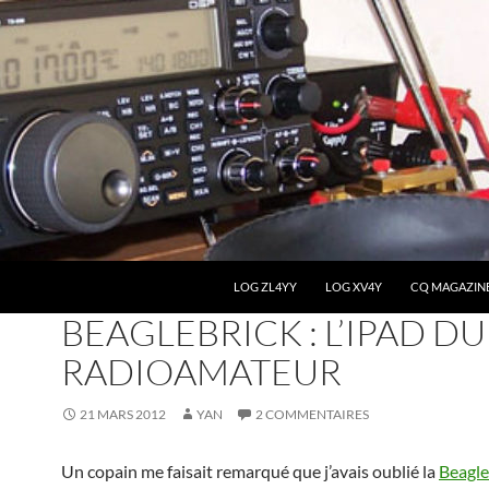
LOG ZL4YY
LOG XV4Y
CQ MAGAZIN
HAM RADIO
,
MATÉRIEL
,
SOFTROCK ET SDR
BEAGLEBRICK : L’IPAD DU
RADIOAMATEUR
21 MARS 2012
YAN
2 COMMENTAIRES
Un copain me faisait remarqué que j’avais oublié la
Beagle