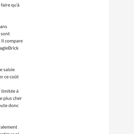
 faire qu’à
dans
s sont
. Il compare
agleBrick
e saisie
er ce coût
limitée à
e plus cher
oute donc
éralement
ratique ni