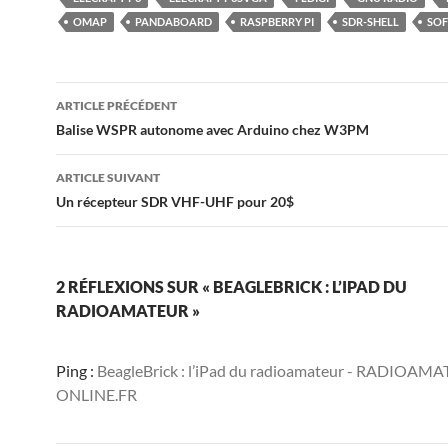
OMAP
PANDABOARD
RASPBERRY PI
SDR-SHELL
SO
Navigation
ARTICLE PRÉCÉDENT
des
Balise WSPR autonome avec Arduino chez W3PM
articles
ARTICLE SUIVANT
Un récepteur SDR VHF-UHF pour 20$
2 RÉFLEXIONS SUR « BEAGLEBRICK : L’IPAD DU
RADIOAMATEUR »
Ping :
BeagleBrick : l’iPad du radioamateur - RADIOAM
ONLINE.FR