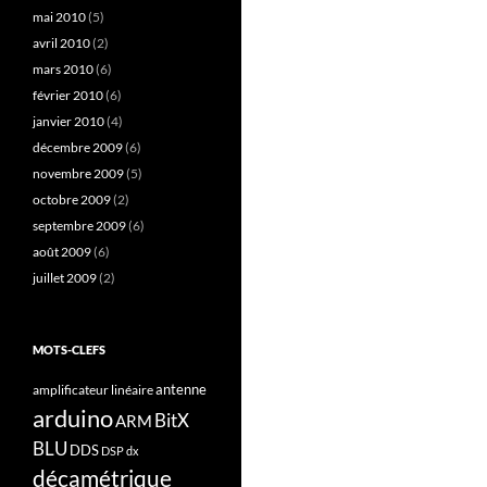
mai 2010
(5)
avril 2010
(2)
mars 2010
(6)
février 2010
(6)
janvier 2010
(4)
décembre 2009
(6)
novembre 2009
(5)
octobre 2009
(2)
septembre 2009
(6)
août 2009
(6)
juillet 2009
(2)
MOTS-CLEFS
antenne
amplificateur linéaire
arduino
BitX
ARM
BLU
DDS
DSP
dx
décamétrique