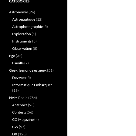
CATÉGORIES
Astronomie
(26)
Astronautique
(12)
Astrophotographie
(5)
Exploration
(1)
Instruments
(3)
Observation
(8)
Ego
(32)
Famille
(7)
Geek, le monde est geek
(51)
Dev web
(5)
Informatique Embarquée
(19)
HAM Radio
(784)
Antennes
(93)
Contests
(56)
CQ Magazine
(4)
CW
(97)
DX
(123)