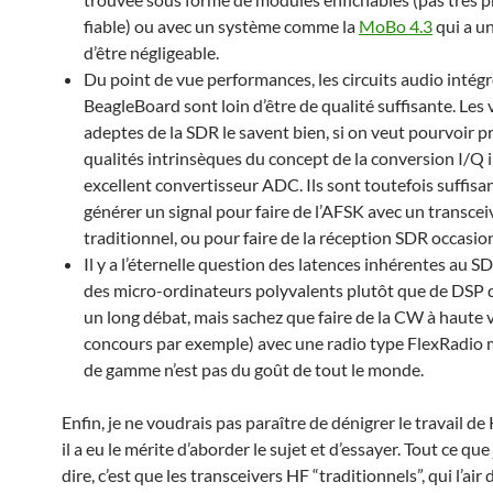
fiable) ou avec un système comme la
MoBo 4.3
qui a un
d’être négligeable.
Du point de vue performances, les circuits audio intégr
BeagleBoard sont loin d’être de qualité suffisante. Les 
adeptes de la SDR le savent bien, si on veut pourvoir pr
qualités intrinsèques du concept de la conversion I/Q i
excellent convertisseur ADC. Ils sont toutefois suffisa
générer un signal pour faire de l’AFSK avec un transcei
traditionnel, ou pour faire de la réception SDR occasio
Il y a l’éternelle question des latences inhérentes au SD
des micro-ordinateurs polyvalents plutôt que de DSP d
un long débat, mais sachez que faire de la CW à haute v
concours par exemple) avec une radio type FlexRadio
de gamme n’est pas du goût de tout le monde.
Enfin, je ne voudrais pas paraître de dénigrer le travail 
il a eu le mérite d’aborder le sujet et d’essayer. Tout ce que
dire, c’est que les transceivers HF “traditionnels”, qui l’air 