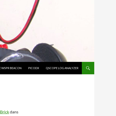
E WSPR BEACON
PICODX
QSCOPE LOG ANALYZER
Brick
dans